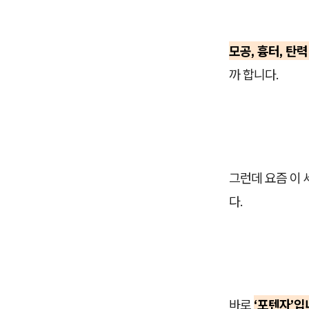
모공, 흉터, 탄
까 합니다.
그런데 요즘 이 
다.
바로
‘포텐자’입