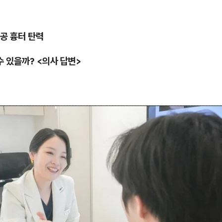
공 흉터 탄력
수 있을까? <의사 답변>