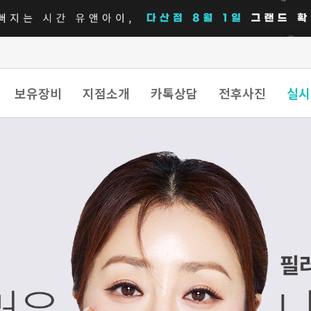
보유장비
지점소개
카톡상담
전후사진
실시