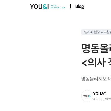
|
Blog
임지혜 원장 피부칼
명동올
<의사 
명동올리지오 이
YOU&I
Apr 06, 20