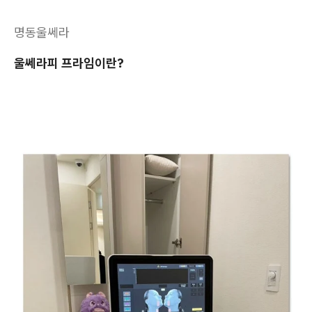
명동울쎄라
울쎄라피 프라임이란?