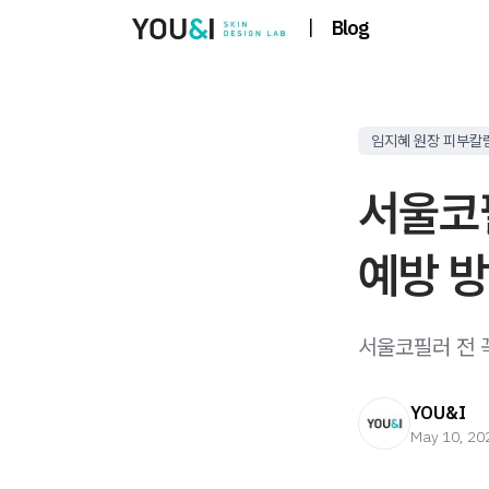
|
Blog
임지혜 원장 피부칼
서울코
예방 
서울코필러 전 
YOU&I
May 10, 20