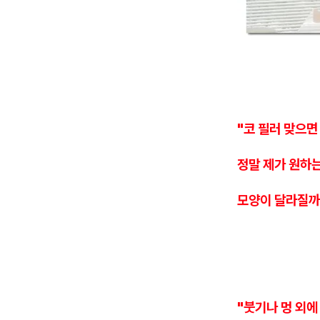
"코 필러 맞으면
정말 제가 원하
모양이 달라질까
"붓기나 멍 외에