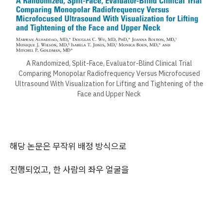
A Randomized, Split-Face, Evaluator-Blind Clinical Trial
Comparing Monopolar Radiofrequency Versus Microfocused
Ultrasound With Visualization for Lifting and Tightening of the
Face and Upper Neck
해당 논문은 무작위 배정 방식으로
진행되었고, 한 사람의 좌우 얼굴을