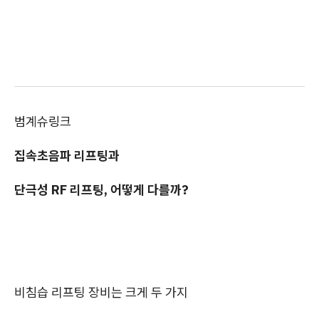
범계슈링크
집속초음파 리프팅과
단극성 RF 리프팅, 어떻게 다를까?
비침습 리프팅 장비는 크게 두 가지